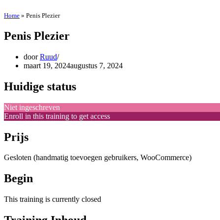
Home
»
Penis Plezier
Penis Plezier
door
Ruud
maart 19, 2024
augustus 7, 2024
Huidige status
Niet ingeschreven
Enroll in this training to get access
Prijs
Gesloten (handmatig toevoegen gebruikers, WooCommerce)
Begin
This training is currently closed