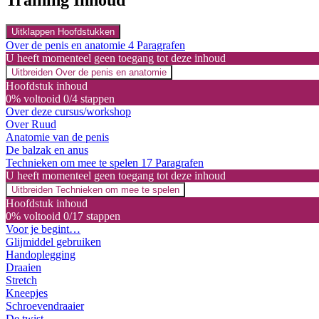
Training Inhoud
Uitklappen
Hoofdstukken
Over de penis en anatomie
4 Paragrafen
U heeft momenteel geen toegang tot deze inhoud
Uitbreiden
Over de penis en anatomie
Hoofdstuk inhoud
0% voltooid
0/4 stappen
Over deze cursus/workshop
Over Ruud
Anatomie van de penis
De balzak en anus
Technieken om mee te spelen
17 Paragrafen
U heeft momenteel geen toegang tot deze inhoud
Uitbreiden
Technieken om mee te spelen
Hoofdstuk inhoud
0% voltooid
0/17 stappen
Voor je begint…
Glijmiddel gebruiken
Handoplegging
Draaien
Stretch
Kneepjes
Schroevendraaier
De twist