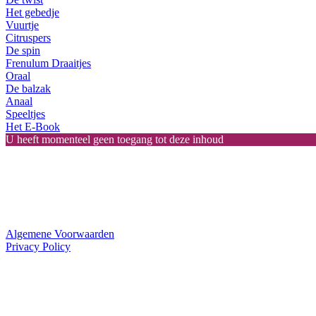
Het gebedje
Vuurtje
Citruspers
De spin
Frenulum Draaitjes
Oraal
De balzak
Anaal
Speeltjes
Het E-Book
U heeft momenteel geen toegang tot deze inhoud
Algemene Voorwaarden
Privacy Policy